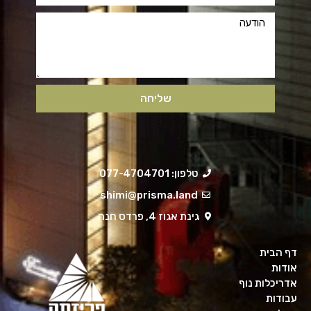
שליחה
טלפון: 077-4704701
shimi@prisma.land
גינת אגוז 4, פרדס חנה
דף הבית
אודות
אדריכלות נוף
עבודות