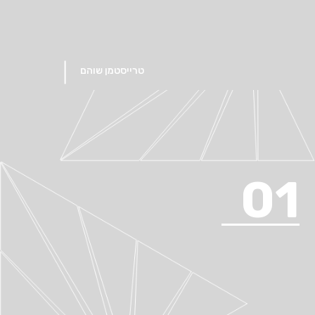
טרייסטמן שוהם
01